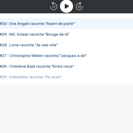
#30 : Eve Angeli raconte "Avant de partir"
#29 : MC Solaar raconte "Bouge de là"
28 : Lorie raconte "Je vais vite"
#27 : Christophe Willem raconte "Jacques a dit"
#26 : Chimène Badi raconte "Entre nous"
#25 : Indochine raconte "3e sexe"
#24 : Zaho raconte "C'est chelou"
#23 : Patrick Bruel raconte "Au café des délices"
#22 : Kyo raconte "Le chemin"
#21 : Nolwenn Leroy raconte "Cassé"
#20 : Patrick Hernandez raconte "Born to be alive"