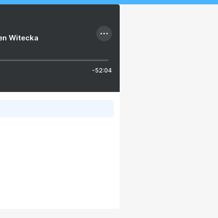
ien Witecka
-52:04