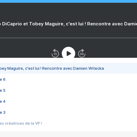
 DiCaprio et Tobey Maguire, c'est lui ! Rencontre avec Dam
bey Maguire, c'est lui ! Rencontre avec Damien Witecka
e 6
e 5
e 4
e 3
s créatrices de la VF !
e 2