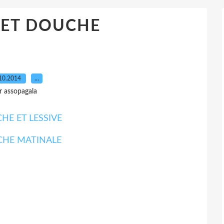
 ET DOUCHE
10.2014
…
r assopagala