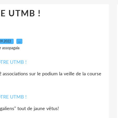
E UTMB !
09.2022
…
r assopagala
 associations sur le podium la veille de la course
galiens" tout de jaune vêtus!