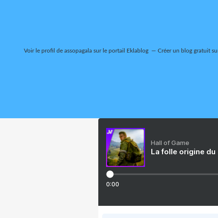
Voir le profil de
assopagala
sur le portail Eklablog
Créer un blog gratuit su
Hall of Game
La folle origine du
0:00