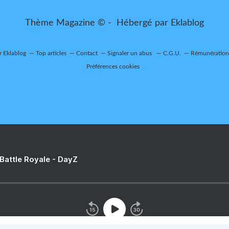
Thème Magazine © - Hébergé par
Eklablog
r Eklablog
Top articles
Contact
Signaler un abus
C.G.U.
Rémunération 
Préférences cookies
 Battle Royale - DayZ