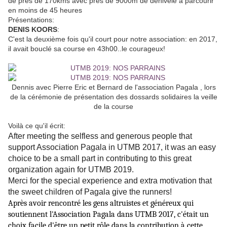
de près de 170kms avec près de 9000m de dénivelé à parcourir
en moins de 45 heures
Présentations:
DENIS KOORS
:
C'est la deuxième fois qu'il court pour notre association: en 2017,
il avait bouclé sa course en 43h00..le courageux!
Dennis avec Pierre Eric et Bernard de l'association Pagala , lors
de la cérémonie de présentation des dossards solidaires la veille
de la course
Voilà ce qu'il écrit:
After meeting the selfless and generous people that
support Association Pagala in UTMB 2017, it was an easy
choice to be a small part in contributing to this great
organization again for UTMB 2019.
Merci for the special experience and extra motivation that
the sweet children of Pagala give the runners!
Après avoir rencontré les gens altruistes et généreux qui
soutiennent l'Association Pagala dans UTMB 2017, c'était un
choix facile d'être un petit rôle dans la contribution à cette