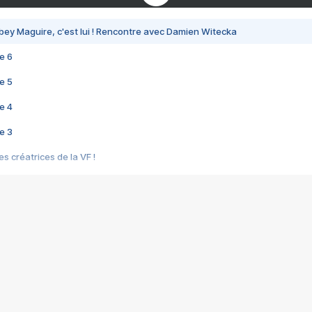
bey Maguire, c'est lui ! Rencontre avec Damien Witecka
e 6
e 5
e 4
e 3
s créatrices de la VF !
e 2
e 1
e Mektoub My Love arrive enfin ! Rencontre avec Shaïn Boumedine et Sal
i : après Toni en famille
elle réalise le bouleversant Dites lui que je l'aime
ais ! Rencontre autour de Vie privée de Rebecca Zlotowski