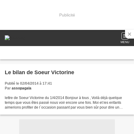
Publicité
MENU
Le bilan de Soeur Victorine
Publié le 02/04/2014 à 17:41
Par
assopagala
lettre de Soeur Victorine du 1/4/2014 Bonjour à tous , Voilà déjà quelque
temps que vous êtes passé nous voir encore une fois. Moi et les enfants
aimerions profiter de l`occasion passant par vous bien sûr pour dire un
sincère merci pour chacun des membres...